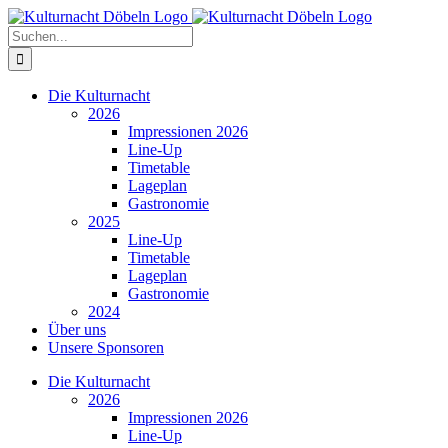
Zum
Inhalt
Suche
springen
nach:
Die Kulturnacht
2026
Impressionen 2026
Line-Up
Timetable
Lageplan
Gastronomie
2025
Line-Up
Timetable
Lageplan
Gastronomie
2024
Über uns
Unsere Sponsoren
Die Kulturnacht
2026
Impressionen 2026
Line-Up