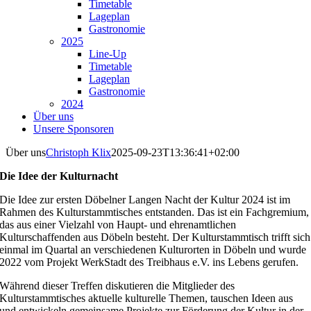
Timetable
Lageplan
Gastronomie
2025
Line-Up
Timetable
Lageplan
Gastronomie
2024
Über uns
Unsere Sponsoren
Über uns
Christoph Klix
2025-09-23T13:36:41+02:00
Die Idee der Kulturnacht
Die Idee zur ersten Döbelner Langen Nacht der Kultur 2024 ist im
Rahmen des Kulturstammtisches entstanden. Das ist ein Fachgremium,
das aus einer Vielzahl von Haupt- und ehrenamtlichen
Kulturschaffenden aus Döbeln besteht. Der Kulturstammtisch trifft sich
einmal im Quartal an verschiedenen Kulturorten in Döbeln und wurde
2022 vom Projekt WerkStadt des Treibhaus e.V. ins Lebens gerufen.
Während dieser Treffen diskutieren die Mitglieder des
Kulturstammtisches aktuelle kulturelle Themen, tauschen Ideen aus
und entwickeln gemeinsame Projekte zur Förderung der Kultur in der