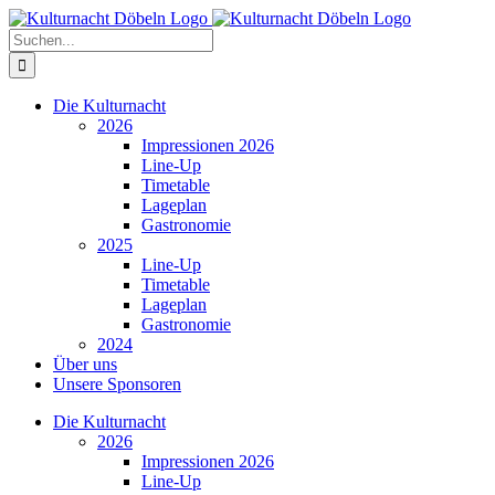
Zum
Inhalt
Suche
springen
nach:
Die Kulturnacht
2026
Impressionen 2026
Line-Up
Timetable
Lageplan
Gastronomie
2025
Line-Up
Timetable
Lageplan
Gastronomie
2024
Über uns
Unsere Sponsoren
Die Kulturnacht
2026
Impressionen 2026
Line-Up