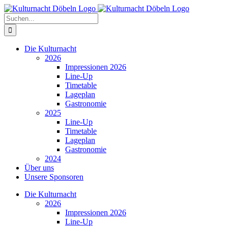
Zum
Inhalt
Suche
springen
nach:
Die Kulturnacht
2026
Impressionen 2026
Line-Up
Timetable
Lageplan
Gastronomie
2025
Line-Up
Timetable
Lageplan
Gastronomie
2024
Über uns
Unsere Sponsoren
Die Kulturnacht
2026
Impressionen 2026
Line-Up